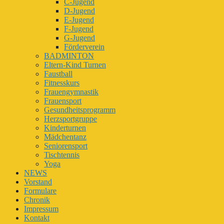
C-Jugend
D-Jugend
E-Jugend
F-Jugend
G-Jugend
Förderverein
BADMINTON
Eltern-Kind Turnen
Faustball
Fitnesskurs
Frauengymnastik
Frauensport
Gesundheitsprogramm
Herzsportgruppe
Kinderturnen
Mädchentanz
Seniorensport
Tischtennis
Yoga
NEWS
Vorstand
Formulare
Chronik
Impressum
Kontakt