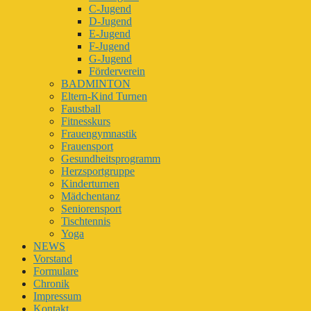
C-Jugend
D-Jugend
E-Jugend
F-Jugend
G-Jugend
Förderverein
BADMINTON
Eltern-Kind Turnen
Faustball
Fitnesskurs
Frauengymnastik
Frauensport
Gesundheitsprogramm
Herzsportgruppe
Kinderturnen
Mädchentanz
Seniorensport
Tischtennis
Yoga
NEWS
Vorstand
Formulare
Chronik
Impressum
Kontakt