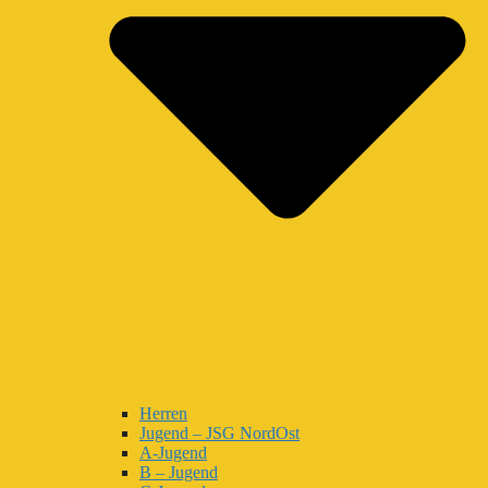
Herren
Jugend – JSG NordOst
A-Jugend
B – Jugend