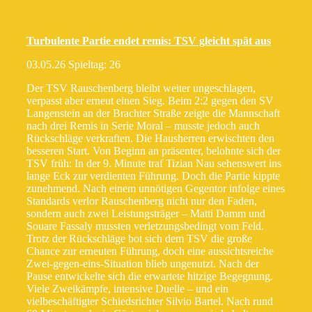
Turbulente Partie endet remis: TSV gleicht spät aus
03.05.26 Spieltag: 26
Der TSV Rauschenberg bleibt weiter ungeschlagen,
verpasst aber erneut einen Sieg. Beim 2:2 gegen den SV
Langenstein an der Brachter Straße zeigte die Mannschaft
nach drei Remis in Serie Moral – musste jedoch auch
Rückschläge verkraften. Die Hausherren erwischten den
besseren Start. Von Beginn an präsenter, belohnte sich der
TSV früh: In der 9. Minute traf Tizian Nau sehenswert ins
lange Eck zur verdienten Führung. Doch die Partie kippte
zunehmend. Nach einem unnötigen Gegentor infolge eines
Standards verlor Rauschenberg nicht nur den Faden,
sondern auch zwei Leistungsträger – Matti Damm und
Souare Fassaly mussten verletzungsbedingt vom Feld.
Trotz der Rückschläge bot sich dem TSV die große
Chance zur erneuten Führung, doch eine aussichtsreiche
Zwei-gegen-eins-Situation blieb ungenutzt. Nach der
Pause entwickelte sich die erwartete hitzige Begegnung.
Viele Zweikämpfe, intensive Duelle – und ein
vielbeschäftigter Schiedsrichter Silvio Bartel. Nach rund