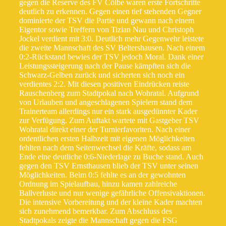
gegen die Reserve des FV Cölbe waren erste Fortschritte
deutlich zu erkennen. Gegen einen tief stehenden Gegner
dominierte der TSV die Partie und gewann nach einem
Eigentor sowie Treffern von Tizian Nau und Christoph
Jockel verdient mit 3:0. Deutlich mehr Gegenwehr leistete
die zweite Mannschaft des SV Beltershausen. Nach einem
0:2-Rückstand bewies der TSV jedoch Moral. Dank einer
Leistungssteigerung nach der Pause kämpften sich die
Schwarz-Gelben zurück und sicherten sich noch ein
verdientes 2:2. Mit diesen positiven Eindrücken reiste
Rauschenberg zum Stadtpokal nach Wohratal. Aufgrund
von Urlauben und angeschlagenen Spielern stand dem
Trainerteam allerdings nur ein stark ausgedünnter Kader
zur Verfügung. Zum Auftakt wartete mit Gastgeber TSV
Wohratal direkt einer der Turnierfavoriten. Nach einer
ordentlichen ersten Halbzeit mit eigenen Möglichkeiten
fehlten nach dem Seitenwechsel die Kräfte, sodass am
Ende eine deutliche 0:6-Niederlage zu Buche stand. Auch
gegen den TSV Ernsthausen blieb der TSV unter seinen
Möglichkeiten. Beim 0:5 fehlte es an der gewohnten
Ordnung im Spielaufbau, hinzu kamen zahlreiche
Ballverluste und nur wenige gefährliche Offensivaktionen.
Die intensive Vorbereitung und der kleine Kader machten
sich zunehmend bemerkbar. Zum Abschluss des
Stadtpokals zeigte die Mannschaft gegen die FSG