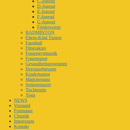
C-Jugend
D-Jugend
E-Jugend
F-Jugend
G-Jugend
Förderverein
BADMINTON
Eltern-Kind Turnen
Faustball
Fitnesskurs
Frauengymnastik
Frauensport
Gesundheitsprogramm
Herzsportgruppe
Kinderturnen
Mädchentanz
Seniorensport
Tischtennis
Yoga
NEWS
Vorstand
Formulare
Chronik
Impressum
Kontakt