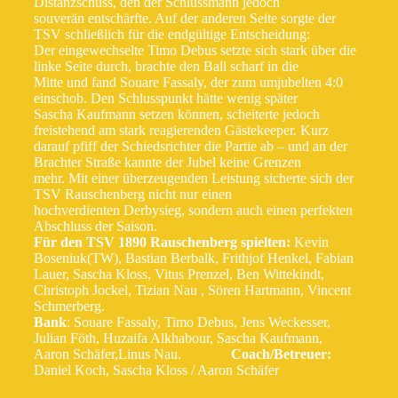
Distanzschuss, den der Schlussmann jedoch
souverän entschärfte. Auf der anderen Seite sorgte der
TSV schließlich für die endgültige Entscheidung:
Der eingewechselte Timo Debus setzte sich stark über die
linke Seite durch, brachte den Ball scharf in die
Mitte und fand Souare Fassaly, der zum umjubelten 4:0
einschob. Den Schlusspunkt hätte wenig später
Sascha Kaufmann setzen können, scheiterte jedoch
freistehend am stark reagierenden Gästekeeper. Kurz
darauf pfiff der Schiedsrichter die Partie ab – und an der
Brachter Straße kannte der Jubel keine Grenzen
mehr. Mit einer überzeugenden Leistung sicherte sich der
TSV Rauschenberg nicht nur einen
hochverdienten Derbysieg, sondern auch einen perfekten
Abschluss der Saison.
Für den TSV 1890 Rauschenberg spielten:
Kevin
Boseniuk(TW), Bastian Berbalk, Frithjof Henkel, Fabian
Lauer, Sascha Kloss, Vitus Prenzel, Ben Wittekindt,
Christoph Jockel, Tizian Nau , Sören Hartmann, Vincent
Schmerberg.
Bank
: Souare Fassaly, Timo Debus, Jens Weckesser,
Julian Föth, Huzaifa Alkhabour, Sascha Kaufmann,
Aaron Schäfer,Linus Nau.
Coach/Betreuer:
Daniel Koch, Sascha Kloss / Aaron Schäfer