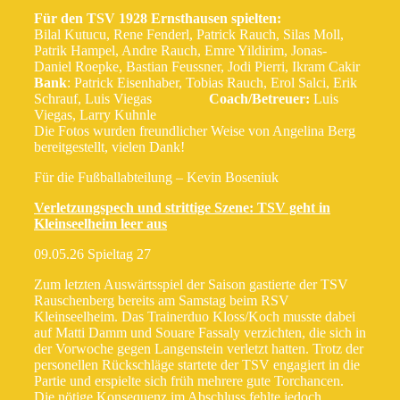
Für den TSV 1928 Ernsthausen spielten:
Bilal Kutucu, Rene Fenderl, Patrick Rauch, Silas Moll,
Patrik Hampel, Andre Rauch, Emre Yildirim, Jonas-
Daniel Roepke, Bastian Feussner, Jodi Pierri, Ikram Cakir
Bank
: Patrick Eisenhaber, Tobias Rauch, Erol Salci, Erik
Schrauf, Luis Viegas
Coach/Betreuer:
Luis
Viegas, Larry Kuhnle
Die Fotos wurden freundlicher Weise von Angelina Berg
bereitgestellt, vielen Dank!
Für die Fußballabteilung – Kevin Boseniuk
Verletzungspech und strittige Szene: TSV geht in
Kleinseelheim leer aus
09.05.26 Spieltag 27
Zum letzten Auswärtsspiel der Saison gastierte der TSV
Rauschenberg bereits am Samstag beim RSV
Kleinseelheim. Das Trainerduo Kloss/Koch musste dabei
auf Matti Damm und Souare Fassaly verzichten, die sich in
der Vorwoche gegen Langenstein verletzt hatten. Trotz der
personellen Rückschläge startete der TSV engagiert in die
Partie und erspielte sich früh mehrere gute Torchancen.
Die nötige Konsequenz im Abschluss fehlte jedoch.