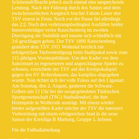
Schönstadt/Bracht jedoch noch einmal eine ansprechende
Leistung. Nach der Führung durch dos Santos und dem
zwischenzeitlichen Ausgleich brachte Fabian Lauer den
TSV erneut in Front. Noch vor der Pause fiel allerdings
das 2:2. Nach den verletzungsbedingten Ausfällen beider
Innenverteidiger verlor Rauschenberg im zweiten
Durchgang die Stabilität und musste sich schließlich mit
3:6 geschlagen geben. Der TSV 1890 Rauschenberg
gratuliert dem TSV 1911 Wohratal herzlich zur
erfolgreichen Titelverteidigung beim Stadtpokal sowie zum
115-jährigen Vereinsjubiläum. Um den Kader vor dem
Saisonstart zu regenerieren und angeschlagene Spieler zu
schonen, verzichtete der TSV auf das Kreispokalspiel
gegen den SV Beltershausen, das kampflos abgegeben
wurde. Nun richtet sich der volle Fokus auf den Ligastart.
Am Sonntag, den 2. August, gastieren die Schwarz-
Gelben um 15 Uhr bei der neugegründeten Türkischen
Sportgemeinschaft (TSG) Stadtallendorf, die ihre
Heimspiele in Wolferode austrägt. Mit einem wieder
breiter aufgestellten Kader möchte der TSV die intensive
Vorbereitung mit einem erfolgreichen Start in die neue
Saison der Kreisliga B Marburg, Gruppe 1, krönen.
Für die Fußballabteilung