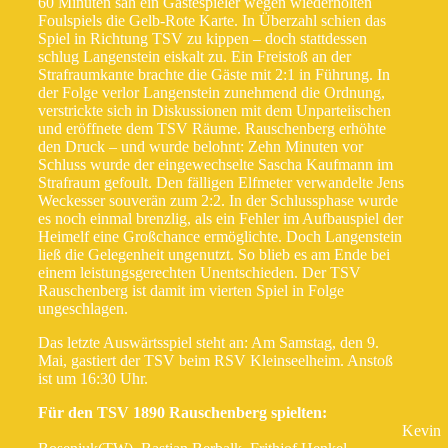
60 Minuten sah ein Gästespieler wegen wiederholten
Foulspiels die Gelb-Rote Karte. In Überzahl schien das
Spiel in Richtung TSV zu kippen – doch stattdessen
schlug Langenstein eiskalt zu. Ein Freistoß an der
Strafraumkante brachte die Gäste mit 2:1 in Führung. In
der Folge verlor Langenstein zunehmend die Ordnung,
verstrickte sich in Diskussionen mit dem Unparteiischen
und eröffnete dem TSV Räume. Rauschenberg erhöhte
den Druck – und wurde belohnt: Zehn Minuten vor
Schluss wurde der eingewechselte Sascha Kaufmann im
Strafraum gefoult. Den fälligen Elfmeter verwandelte Jens
Weckesser souverän zum 2:2. In der Schlussphase wurde
es noch einmal brenzlig, als ein Fehler im Aufbauspiel der
Heimelf eine Großchance ermöglichte. Doch Langenstein
ließ die Gelegenheit ungenutzt. So blieb es am Ende bei
einem leistungsgerechten Unentschieden. Der TSV
Rauschenberg ist damit im vierten Spiel in Folge
ungeschlagen.
Das letzte Auswärtsspiel steht an: Am Samstag, den 9.
Mai, gastiert der TSV beim RSV Kleinseelheim. Anstoß
ist um 16:30 Uhr.
Für den TSV 1890 Rauschenberg spielten:
Kevin