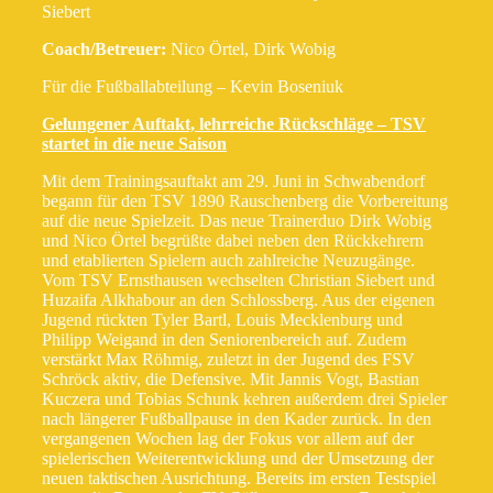
Siebert
Coach/Betreuer:
Nico Örtel, Dirk Wobig
Für die Fußballabteilung – Kevin Boseniuk
Gelungener Auftakt, lehrreiche Rückschläge – TSV
startet in die neue Saison
Mit dem Trainingsauftakt am 29. Juni in Schwabendorf
begann für den TSV 1890 Rauschenberg die Vorbereitung
auf die neue Spielzeit. Das neue Trainerduo Dirk Wobig
und Nico Örtel begrüßte dabei neben den Rückkehrern
und etablierten Spielern auch zahlreiche Neuzugänge.
Vom TSV Ernsthausen wechselten Christian Siebert und
Huzaifa Alkhabour an den Schlossberg. Aus der eigenen
Jugend rückten Tyler Bartl, Louis Mecklenburg und
Philipp Weigand in den Seniorenbereich auf. Zudem
verstärkt Max Röhmig, zuletzt in der Jugend des FSV
Schröck aktiv, die Defensive. Mit Jannis Vogt, Bastian
Kuczera und Tobias Schunk kehren außerdem drei Spieler
nach längerer Fußballpause in den Kader zurück. In den
vergangenen Wochen lag der Fokus vor allem auf der
spielerischen Weiterentwicklung und der Umsetzung der
neuen taktischen Ausrichtung. Bereits im ersten Testspiel