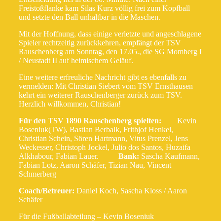
Freistoßflanke kam Silas Kurz völlig frei zum Kopfball
und setzte den Ball unhaltbar in die Maschen.
Mit der Hoffnung, dass einige verletzte und angeschlagene
Spieler rechtzeitig zurückkehren, empfängt der TSV
Rauschenberg am Sonntag, den 17.05., die SG Momberg I
/ Neustadt II auf heimischem Geläuf.
Eine weitere erfreuliche Nachricht gibt es ebenfalls zu
vermelden: Mit Christian Siebert vom TSV Ernsthausen
kehrt ein weiterer Rauschenberger zurück zum TSV.
Herzlich willkommen, Christian!
Für den TSV 1890 Rauschenberg spielten:
Kevin
Boseniuk(TW), Bastian Berbalk, Frithjof Henkel,
Christian Schein, Sören Hartmann, Vitus Prenzel, Jens
Weckesser, Christoph Jockel, Julio dos Santos, Huzaifa
Alkhabour, Fabian Lauer.
Bank:
Sascha Kaufmann,
Fabian Lotz, Aaron Schäfer, Tizian Nau, Vincent
Schmerberg
Coach/Betreuer:
Daniel Koch, Sascha Kloss / Aaron
Schäfer
Für die Fußballabteilung – Kevin Boseniuk