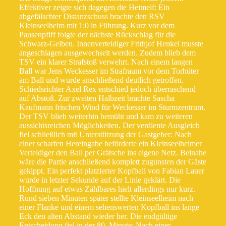
Effektiver zeigte sich dagegen die Heimelf: Ein
abgefälschter Distanzschuss brachte den RSV
Kleinseelheim mit 1:0 in Führung. Kurz vor dem
Pausenpfiff folgte der nächste Rückschlag für die
Schwarz-Gelben. Innenverteidiger Frithjof Henkel musste
angeschlagen ausgewechselt werden. Zudem blieb dem
TSV ein klarer Strafstoß verwehrt. Nach einem langen
Ball war Jens Weckesser im Strafraum vor dem Torhüter
am Ball und wurde anschließend deutlich getroffen.
Schiedsrichter Axel Rex entschied jedoch überraschend
auf Abstoß. Zur zweiten Halbzeit brachte Sascha
Kaufmann frischen Wind für Weckesser im Sturmzentrum.
Der TSV blieb weiterhin bemüht und kam zu weiteren
aussichtsreichen Möglichkeiten. Der verdiente Ausgleich
fiel schließlich mit Unterstützung der Gastgeber: Nach
einer scharfen Hereingabe beförderte ein Kleinseelheimer
Verteidiger den Ball per Grätsche ins eigene Netz. Beinahe
wäre die Partie anschließend komplett zugunsten der Gäste
gekippt. Ein perfekt platzierter Kopfball von Fabian Lauer
wurde in letzter Sekunde auf der Linie geklärt. Die
Hoffnung auf etwas Zählbares hielt allerdings nur kurz.
Rund sieben Minuten später stellte Kleinseelheim nach
einer Flanke und einem sehenswerten Kopfball ins lange
Eck den alten Abstand wieder her. Die endgültige
Entscheidung fiel in der 80. Minute: Nach einer