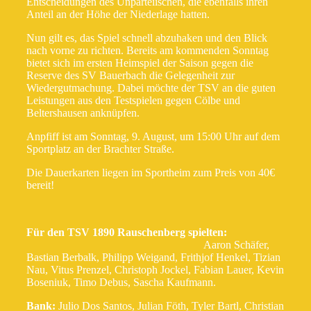
Entscheidungen des Unparteiischen, die ebenfalls ihren
Anteil an der Höhe der Niederlage hatten.
Nun gilt es, das Spiel schnell abzuhaken und den Blick
nach vorne zu richten. Bereits am kommenden Sonntag
bietet sich im ersten Heimspiel der Saison gegen die
Reserve des SV Bauerbach die Gelegenheit zur
Wiedergutmachung. Dabei möchte der TSV an die guten
Leistungen aus den Testspielen gegen Cölbe und
Beltershausen anknüpfen.
Anpfiff ist am Sonntag, 9. August, um 15:00 Uhr auf dem
Sportplatz an der Brachter Straße.
Die Dauerkarten liegen im Sportheim zum Preis von 40€
bereit!
Für den TSV 1890 Rauschenberg spielten:
Aaron Schäfer,
Bastian Berbalk, Philipp Weigand, Frithjof Henkel, Tizian
Nau, Vitus Prenzel, Christoph Jockel, Fabian Lauer, Kevin
Boseniuk, Timo Debus, Sascha Kaufmann.
Bank:
Julio Dos Santos, Julian Föth, Tyler Bartl, Christian