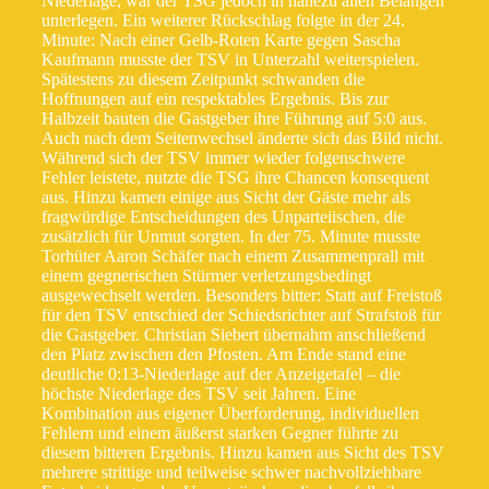
Niederlage, war der TSG jedoch in nahezu allen Belangen
unterlegen. Ein weiterer Rückschlag folgte in der 24.
Minute: Nach einer Gelb-Roten Karte gegen Sascha
Kaufmann musste der TSV in Unterzahl weiterspielen.
Spätestens zu diesem Zeitpunkt schwanden die
Hoffnungen auf ein respektables Ergebnis. Bis zur
Halbzeit bauten die Gastgeber ihre Führung auf 5:0 aus.
Auch nach dem Seitenwechsel änderte sich das Bild nicht.
Während sich der TSV immer wieder folgenschwere
Fehler leistete, nutzte die TSG ihre Chancen konsequent
aus. Hinzu kamen einige aus Sicht der Gäste mehr als
fragwürdige Entscheidungen des Unparteiischen, die
zusätzlich für Unmut sorgten. In der 75. Minute musste
Torhüter Aaron Schäfer nach einem Zusammenprall mit
einem gegnerischen Stürmer verletzungsbedingt
ausgewechselt werden. Besonders bitter: Statt auf Freistoß
für den TSV entschied der Schiedsrichter auf Strafstoß für
die Gastgeber. Christian Siebert übernahm anschließend
den Platz zwischen den Pfosten. Am Ende stand eine
deutliche 0:13-Niederlage auf der Anzeigetafel – die
höchste Niederlage des TSV seit Jahren. Eine
Kombination aus eigener Überforderung, individuellen
Fehlern und einem äußerst starken Gegner führte zu
diesem bitteren Ergebnis. Hinzu kamen aus Sicht des TSV
mehrere strittige und teilweise schwer nachvollziehbare