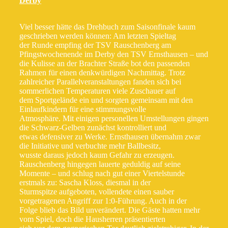
Derby
Viel besser hätte das Drehbuch zum Saisonfinale kaum
geschrieben werden können: Am letzten Spieltag
der Runde empfing der TSV Rauschenberg am
Pfingstwochenende im Derby den TSV Ernsthausen – und
die Kulisse an der Brachter Straße bot den passenden
Rahmen für einen denkwürdigen Nachmittag. Trotz
zahlreicher Parallelveranstaltungen fanden sich bei
sommerlichen Temperaturen viele Zuschauer auf
dem Sportgelände ein und sorgten gemeinsam mit den
Einlaufkindern für eine stimmungsvolle
Atmosphäre. Mit einigen personellen Umstellungen gingen
die Schwarz-Gelben zunächst kontrolliert und
etwas defensiver zu Werke. Ernsthausen übernahm zwar
die Initiative und verbuchte mehr Ballbesitz,
wusste daraus jedoch kaum Gefahr zu erzeugen.
Rauschenberg hingegen lauerte geduldig auf seine
Momente – und schlug nach gut einer Viertelstunde
erstmals zu: Sascha Kloss, diesmal in der
Sturmspitze aufgeboten, vollendete einen sauber
vorgetragenen Angriff zur 1:0-Führung. Auch in der
Folge blieb das Bild unverändert. Die Gäste hatten mehr
vom Spiel, doch die Hausherren präsentierten