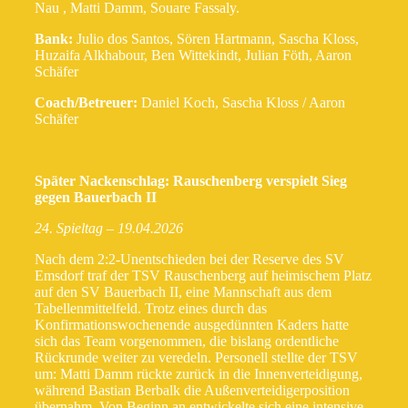
Nau , Matti Damm, Souare Fassaly.
Bank:
Julio dos Santos, Sören Hartmann, Sascha Kloss,
Huzaifa Alkhabour, Ben Wittekindt, Julian Föth, Aaron
Schäfer
Coach/Betreuer:
Daniel Koch, Sascha Kloss / Aaron
Schäfer
Später Nackenschlag: Rauschenberg verspielt Sieg
gegen Bauerbach II
24. Spieltag – 19.04.2026
Nach dem 2:2-Unentschieden bei der Reserve des SV
Emsdorf traf der TSV Rauschenberg auf heimischem Platz
auf den SV Bauerbach II, eine Mannschaft aus dem
Tabellenmittelfeld. Trotz eines durch das
Konfirmationswochenende ausgedünnten Kaders hatte
sich das Team vorgenommen, die bislang ordentliche
Rückrunde weiter zu veredeln. Personell stellte der TSV
um: Matti Damm rückte zurück in die Innenverteidigung,
während Bastian Berbalk die Außenverteidigerposition
übernahm. Von Beginn an entwickelte sich eine intensive