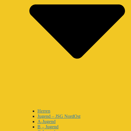
Herren
Jugend – JSG NordOst
A-Jugend
B – Jugend