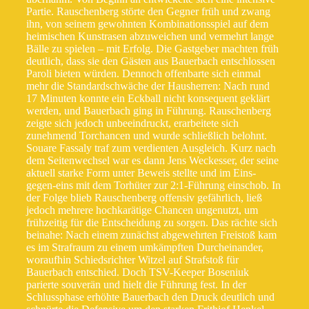
Partie. Rauschenberg störte den Gegner früh und zwang
ihn, von seinem gewohnten Kombinationsspiel auf dem
heimischen Kunstrasen abzuweichen und vermehrt lange
Bälle zu spielen – mit Erfolg. Die Gastgeber machten früh
deutlich, dass sie den Gästen aus Bauerbach entschlossen
Paroli bieten würden. Dennoch offenbarte sich einmal
mehr die Standardschwäche der Hausherren: Nach rund
17 Minuten konnte ein Eckball nicht konsequent geklärt
werden, und Bauerbach ging in Führung. Rauschenberg
zeigte sich jedoch unbeeindruckt, erarbeitete sich
zunehmend Torchancen und wurde schließlich belohnt.
Souare Fassaly traf zum verdienten Ausgleich. Kurz nach
dem Seitenwechsel war es dann Jens Weckesser, der seine
aktuell starke Form unter Beweis stellte und im Eins-
gegen-eins mit dem Torhüter zur 2:1-Führung einschob. In
der Folge blieb Rauschenberg offensiv gefährlich, ließ
jedoch mehrere hochkarätige Chancen ungenutzt, um
frühzeitig für die Entscheidung zu sorgen. Das rächte sich
beinahe: Nach einem zunächst abgewehrten Freistoß kam
es im Strafraum zu einem umkämpften Durcheinander,
woraufhin Schiedsrichter Witzel auf Strafstoß für
Bauerbach entschied. Doch TSV-Keeper Boseniuk
parierte souverän und hielt die Führung fest. In der
Schlussphase erhöhte Bauerbach den Druck deutlich und