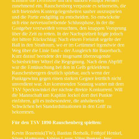
schnürte die Defensive um den starken Frithjof Henkel
zunehmend ein. Rauschenberg verpasste es seinerseits, die
sich bietenden Kontergelegenheiten sauber auszuspielen
und die Partie endgültig zu entscheiden. So entwickelte
sich eine nervenaufreibende Schlussphase, in der die
Gastgeber verzweifelt versuchten, den knappen Vorsprung
über die Zeit zu retten. In der Nachspielzeit folgte jedoch
der bittere Rückschlag: Nach einem Freistoß segelte der
Ball in den Strafraum, wo er im Getümmel irgendwie den
Weg über die Linie fand – der Ausgleich für Bauerbach.
Kurz darauf beendete der insgesamt überzeugende
Schiedsrichter Witzel die Begegnung. Nach dem Abpfiff
war die Enttäuschung bei den in Gelb gekleideten
Rauschenbergern deutlich spürbar, auch wenn der
Punktgewinn gegen einen starken Gegner letztlich nicht
unverdient war. Am kommenden Sonntag wartet mit dem
TSV Speckswinkel der nächste direkte Konkurrent. Will
die Mannschaft um Kapitän Jockel dort drei Punkte
einfahren, gilt es insbesondere, die anhaltenden
Schwächen bei Standardsituationen in den Griff zu
bekommen.
Für den TSV 1890 Rauschenberg spielten:
Kevin Boseniuk(TW), Bastian Berbalk, Frithjof Henkel,
Sören Hartmann, Fabian Lauer, Vitus Prenzel, Jens