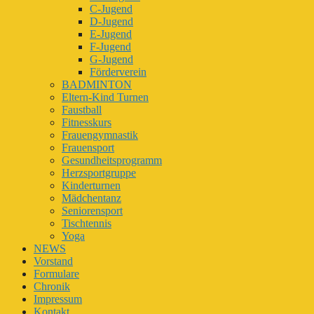
C-Jugend
D-Jugend
E-Jugend
F-Jugend
G-Jugend
Förderverein
BADMINTON
Eltern-Kind Turnen
Faustball
Fitnesskurs
Frauengymnastik
Frauensport
Gesundheitsprogramm
Herzsportgruppe
Kinderturnen
Mädchentanz
Seniorensport
Tischtennis
Yoga
NEWS
Vorstand
Formulare
Chronik
Impressum
Kontakt