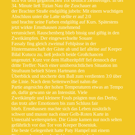
sich vor dem gegnerischen Tor deutlich zielstrebiger. In der
34. Minute ließ Tizian Nau die Zuschauer an
der Brachter Straße endgültig jubeln: Mit einem wuchtigen
Abschluss unter die Latte stellte er auf 2:0
und brachte seine Farben endgültig auf Kurs. Spätestens
jetzt wirkte Ernsthausen zunehmend
verunsichert. Rauschenberg blieb bissig und giftig in den
Zweikämpfen. Der eingewechselte Souare
Fassaly fing gleich zweimal Fehlpässe in der
Hintermannschaft der Gäste ab und lief alleine auf Keeper
Bilal Kutucu zu, ließ jedoch beide Großchancen
ungenutzt. Kurz vor dem Halbzeitpfiff fiel dennoch der
dritte Treffer: Nach einer unübersichtlichen Situation im
Strafraum behielt Sören Hartmann den
Überblick und stocherte den Ball zum verdienten 3:0 über
die Linie. Nach dem Seitenwechsel nahm die
Partie angesichts der hohen Temperaturen etwas an Tempo
ab, dafür gewann sie an Intensität. Viele
Zweikämpfe und kleinere Fouls prägten nun das Derby,
das trotz aller Emotionen bis zum Schluss fair
blieb. Ernsthausen machte sich das Leben zusätzlich
schwer und musste nach einer Gelb-Roten Karte in
Unterzahl weiterspielen. Die Gäste kamen nur noch selten
gefährlich vor das Tor von Keeper Boseniuk.
Die beste Gelegenheit hatte Paty Hampel mit einem