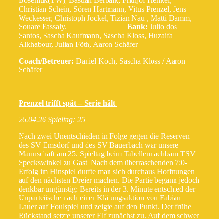
Boseniuk(TW), Bastian Berbalk, Frithjof Henkel,
Christian Schein, Sören Hartmann, Vitus Prenzel, Jens
Weckesser, Christoph Jockel, Tizian Nau , Matti Damm,
Souare Fassaly.
Bank:
Julio dos
Santos, Sascha Kaufmann, Sascha Kloss, Huzaifa
Alkhabour, Julian Föth, Aaron Schäfer
Coach/Betreuer:
Daniel Koch, Sascha Kloss / Aaron
Schäfer
Prenzel trifft spät – Serie hält
26.04.26 Spieltag: 25
Nach zwei Unentschieden in Folge gegen die Reserven
des SV Emsdorf und des SV Bauerbach war unsere
Mannschaft am 25. Spieltag beim Tabellennachbarn TSV
Speckswinkel zu Gast. Nach dem überraschenden 7:0-
Erfolg im Hinspiel durfte man sich durchaus Hoffnungen
auf den nächsten Dreier machen. Die Partie begann jedoch
denkbar ungünstig: Bereits in der 3. Minute entschied der
Unparteiische nach einer Klärungsaktion von Fabian
Lauer auf Foulspiel und zeigte auf den Punkt. Der frühe
Rückstand setzte unserer Elf zunächst zu. Auf dem schwer