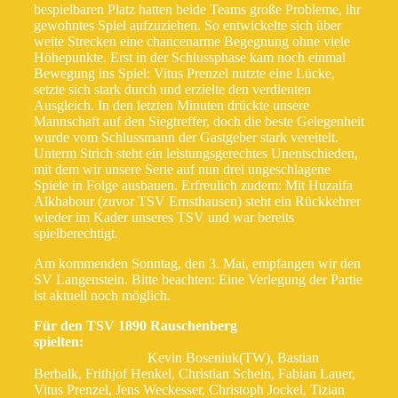
bespielbaren Platz hatten beide Teams große Probleme, ihr
gewohntes Spiel aufzuziehen. So entwickelte sich über
weite Strecken eine chancenarme Begegnung ohne viele
Höhepunkte. Erst in der Schlussphase kam noch einmal
Bewegung ins Spiel: Vitus Prenzel nutzte eine Lücke,
setzte sich stark durch und erzielte den verdienten
Ausgleich. In den letzten Minuten drückte unsere
Mannschaft auf den Siegtreffer, doch die beste Gelegenheit
wurde vom Schlussmann der Gastgeber stark vereitelt.
Unterm Strich steht ein leistungsgerechtes Unentschieden,
mit dem wir unsere Serie auf nun drei ungeschlagene
Spiele in Folge ausbauen. Erfreulich zudem: Mit Huzaifa
Alkhabour (zuvor TSV Ernsthausen) steht ein Rückkehrer
wieder im Kader unseres TSV und war bereits
spielberechtigt.
Am kommenden Sonntag, den 3. Mai, empfangen wir den
SV Langenstein. Bitte beachten: Eine Verlegung der Partie
ist aktuell noch möglich.
Für den TSV 1890 Rauschenberg
spielten:
Kevin Boseniuk(TW), Bastian
Berbalk, Frithjof Henkel, Christian Schein, Fabian Lauer,
Vitus Prenzel, Jens Weckesser, Christoph Jockel, Tizian